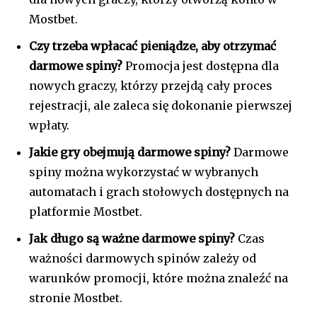
Mostbet.
Czy trzeba wpłacać pieniądze, aby otrzymać
darmowe spiny?
Promocja jest dostępna dla
nowych graczy, którzy przejdą cały proces
rejestracji, ale zaleca się dokonanie pierwszej
wpłaty.
Jakie gry obejmują darmowe spiny?
Darmowe
spiny można wykorzystać w wybranych
automatach i grach stołowych dostępnych na
platformie Mostbet.
Jak długo są ważne darmowe spiny?
Czas
ważności darmowych spinów zależy od
warunków promocji, które można znaleźć na
stronie Mostbet.