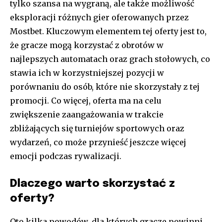
tylko szansa na wygraną, ale także możliwość
eksploracji różnych gier oferowanych przez
Mostbet. Kluczowym elementem tej oferty jest to,
że gracze mogą korzystać z obrotów w
najlepszych automatach oraz grach stołowych, co
stawia ich w korzystniejszej pozycji w
porównaniu do osób, które nie skorzystały z tej
promocji. Co więcej, oferta ma na celu
zwiększenie zaangażowania w trakcie
zbliżających się turniejów sportowych oraz
wydarzeń, co może przynieść jeszcze więcej
emocji podczas rywalizacji.
Dlaczego warto skorzystać z
oferty?
Oto kilka powodów, dla których gracze powinni