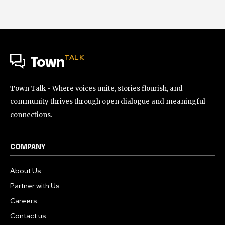
TALK
Town
Town Talk - Where voices unite, stories flourish, and
community thrives through open dialogue and meaningful
connections.
COMPANY
About Us
Partner with Us
Careers
Contact us