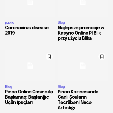
public
Blog
Coronavirus disease
Najlepsze promocje w
2019
Kasyno Online Pl Blik
przy użyciu Blika
Blog
Blog
Pinco Online Casino ilə
Pinco Kazinosunda
Başlamaq: Başlanğıc
Canlı Şouların
Üçün İpuçları
Təcrübəni Necə
Artırdığı