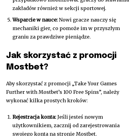
zakładów również w sekcji sportowej.
Wsparcie w nauce:
Nowi gracze nauczy się
mechaniki gier, co pomoże im w przyszłym
graniu za prawdziwe pieniądze.
Jak skorzystać z promocji
Mostbet?
Aby skorzystać z promocji „Take Your Games
Further with Mostbet’s 100 Free Spins”, należy
wykonać kilka prostych kroków:
Rejestracja konta:
Jeśli jesteś nowym
użytkownikiem, zacznij od zarejestrowania
swojego konta na stronie Mostbet.